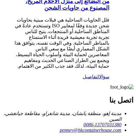
من البضائع إلى منزل الأحلام المريح،
المصنوع من حاويات الشحن
فلل الحاويات الساحلية هي فيلات مبنية بحاويات
شحن جديدة وفقًا لمعايير ISO وتستخدم عادةً في
المناطق الساحلية أو المنتجعات. يتيح للناس
تجربة تجربة معيشية فريدة أثناء الاستمتاع
بالمناظر الساحلية. وفي الوقت نفسه، يتوافق هذا
الشكل المعماري أيضًا مع سعي الناس
المعاصرين لحماية البيئة وأسلوب الحياة البسيط،
ويجمع بين الطراز الصناعي الحديث ومفاهيم
حماية البيئة، لذلك فقد جذب الكثير من الاهتمام.
سؤال
التفاصيل
اتصل بنا
مدينة إهو، منطقة يانشان، مدينة شانغراو، مقاطعة جيانغشي،
الصين
0086-13707031380
penney@hkcontainerhouse.com