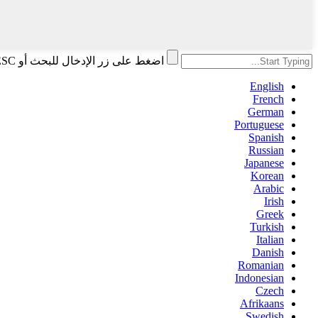
اضغط على زر الإدخال للبحث أو ESC للإغلاق
English
French
German
Portuguese
Spanish
Russian
Japanese
Korean
Arabic
Irish
Greek
Turkish
Italian
Danish
Romanian
Indonesian
Czech
Afrikaans
Swedish