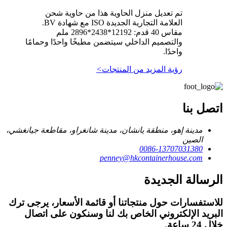
تم تعديل منزل الحاوية هذا من حاوية شحن
العلامة التجارية الجديدة ISO مع شهادة BV.
مقاس 40 قدم: 12192*2438*2896 ملم
والتصميم الداخلي سيتضمن مطبخًا واحدًا وحمامًا
واحدًا.
رؤية المزيد من المنتجات
>
اتصل بنا
مدينة إهو، منطقة يانشان، مدينة شانغراو، مقاطعة جيانغشي،
الصين
0086-13707031380
penney@hkcontainerhouse.com
الرسالة الجديدة
للاستفسارات حول منتجاتنا أو قائمة الأسعار، يرجى ترك
البريد الإلكتروني الخاص بك لنا وسنكون على اتصال
خلال 24 ساعة.