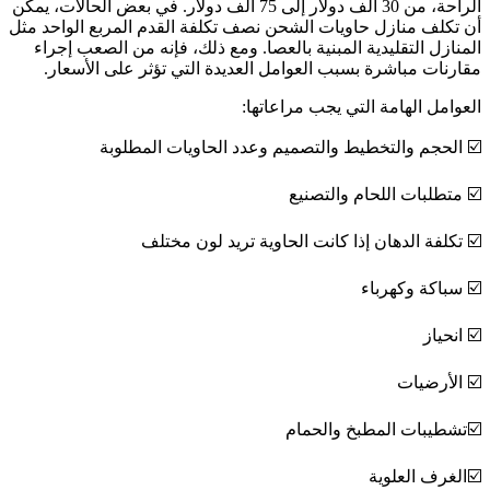
الراحة، من 30 ألف دولار إلى 75 ألف دولار. في بعض الحالات، يمكن
أن تكلف منازل حاويات الشحن نصف تكلفة القدم المربع الواحد مثل
المنازل التقليدية المبنية بالعصا. ومع ذلك، فإنه من الصعب إجراء
مقارنات مباشرة بسبب العوامل العديدة التي تؤثر على الأسعار.
العوامل الهامة التي يجب مراعاتها:
☑️ الحجم والتخطيط والتصميم وعدد الحاويات المطلوبة
☑️ متطلبات اللحام والتصنيع
☑️ تكلفة الدهان إذا كانت الحاوية تريد لون مختلف
☑️ سباكة وكهرباء
☑️ انحياز
☑️ الأرضيات
☑️تشطيبات المطبخ والحمام
☑️الغرف العلوية