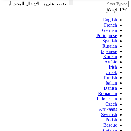
اضغط على زر الإدخال للبحث أو
ESC للإغلاق
English
French
German
Portuguese
Spanish
Russian
Japanese
Korean
Arabic
Irish
Greek
Turkish
Italian
Danish
Romanian
Indonesian
Czech
Afrikaans
Swedish
Polish
Basque
Catalan