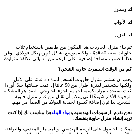
☑️ ويندوز
☑️ الأبواب
☑️ العزل
تم بناء منزل الحاويات هذا المكون من طابقين باستخدام ثلاث
حاويات سعة 40 قدمًا، ولكنه يتوسع بشكل كبير بهيكل فولاذي. يوفر
هذا التصميم مساحة إضافية، على الرغم من أنه يأتي بتكلفة متزايدة.
كم من الوقت استمرت حاوية الشحن؟
يجب أن تستمر منازل حاويات الشحن لمدة 25 عامًا على الأقل،
ولكنها ستستمر لفترة أطول من 50 عامًا إذا تمت صيانتها جيدًا أو إذا
كنت تستخدم مواد تكسية لحماية الجزء الخارجي. الصدأ هو المشكلة
الوحيدة الأكثر شيوعًا التي يمكن أن تقلل من عمر منزل حاوية
الشحن. لذا فإن إضافة كسوة لحماية الفولاذ من الصدأ أمر مهم.
نحن نقدم الرسومات الهندسية و
مواد البناء
هذا مناسب لك إذا كنت
تريد إنشاء منزل حاوية بنفسك.
يمكنك الحصول على الرسم الهندسي، والمسمار المعدني، والنوافذ،