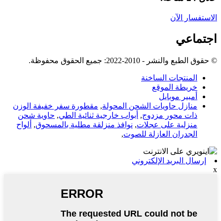
الاستفسار الآن
اجتماعي
© حقوق الطبع والنشر - 2010-2022: جميع الحقوق محفوظة.
المنتجات الساخنة
خريطة الموقع
أمبير موبايل
منازل حاويات الشحن المحولة
,
مقطورة سفر خفيفة الوزن
ذات محور مزدوج
,
أبواب خارجية ثنائية الطي
,
حاوية شحن
منزلية على عجلات
,
نوافذ منزلقة مطلية بالمسحوق
,
ألواح
الجدران العازلة للصوت
,
إرسال البريد الإلكتروني
x