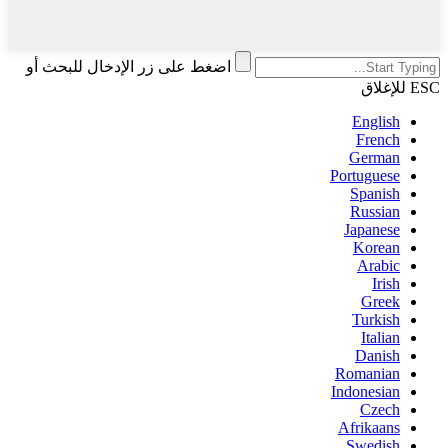
اضغط على زر الإدخال للبحث أو
ESC للإغلاق
English
French
German
Portuguese
Spanish
Russian
Japanese
Korean
Arabic
Irish
Greek
Turkish
Italian
Danish
Romanian
Indonesian
Czech
Afrikaans
Swedish