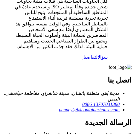
فلل الحاويات الساحلية هي فيلات مبنية بحاويات
شحن جديدة وفقًا لمعايير ISO وتستخدم عادةً في
المناطق الساحلية أو المنتجعات. يتيح للناس
تجربة تجربة معيشية فريدة أثناء الاستمتاع
بالمناظر الساحلية. وفي الوقت نفسه، يتوافق هذا
الشكل المعماري أيضًا مع سعي الأشخاص
المعاصرين لحماية البيئة وأسلوب الحياة البسيط،
ويجمع بين الطراز الصناعي الحديث ومفاهيم
حماية البيئة، لذلك فقد جذب الكثير من الاهتمام.
سؤال
التفاصيل
اتصل بنا
مدينة إهو، منطقة يانشان، مدينة شانغراو، مقاطعة جيانغشي،
الصين
0086-13707031380
penney@hkcontainerhouse.com
الرسالة الجديدة