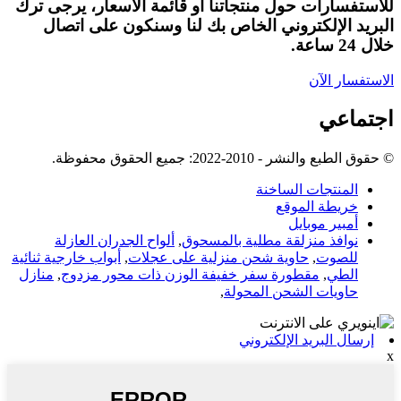
للاستفسارات حول منتجاتنا أو قائمة الأسعار، يرجى ترك
البريد الإلكتروني الخاص بك لنا وسنكون على اتصال
خلال 24 ساعة.
الاستفسار الآن
اجتماعي
© حقوق الطبع والنشر - 2010-2022: جميع الحقوق محفوظة.
المنتجات الساخنة
خريطة الموقع
أمبير موبايل
نوافذ منزلقة مطلية بالمسحوق
,
ألواح الجدران العازلة
للصوت
,
حاوية شحن منزلية على عجلات
,
أبواب خارجية ثنائية
الطي
,
مقطورة سفر خفيفة الوزن ذات محور مزدوج
,
منازل
حاويات الشحن المحولة
,
إرسال البريد الإلكتروني
x