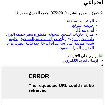
اجتماعي
© حقوق الطبع والنشر - 2010-2022: جميع الحقوق محفوظة.
المنتجات الساخنة
خريطة الموقع
أمبير موبايل
منازل حاويات الشحن المحولة
,
مقطورة سفر خفيفة الوزن
ذات محور مزدوج
,
نوافذ منزلقة مطلية بالمسحوق
,
حاوية
شحن منزلية على عجلات
,
أبواب خارجية ثنائية الطي
,
ألواح
الجدران العازلة للصوت
,
إرسال البريد الإلكتروني
x