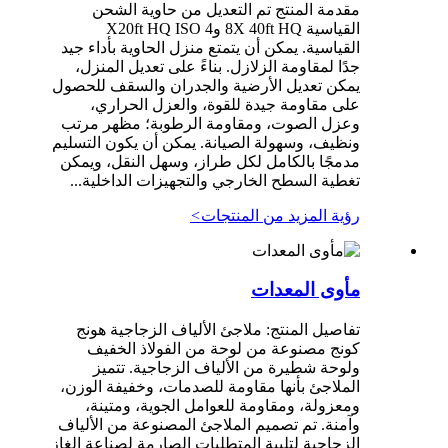
مقدمة المنتج تم التعديل من حاوية الشحن
القياسية 8X 40ft HQ و4 X20ft HQ ISO
القياسية. يمكن أن يتمتع منزل الحاوية بأداء جيد
جدًا لمقاومة الزلازل. بناءً على تعديل المنزل،
يمكن تعديل الأرضية والجدران والسقف للحصول
على مقاومة جيدة للقوة، والعزل الحراري،
وعزل الصوت، ومقاومة الرطوبة؛ مظهر مرتب
ونظيف، وسهولة الصيانة. يمكن أن يكون التسليم
مدمجًا بالكامل لكل طراز، وسهل النقل، ويمكن
تغطية السطح الخارجي والتجهيزات الداخلية...
رؤية المزيد من المنتجات
>
مأوى المعدات
تفاصيل المنتج: ملاجئ الألياف الزجاجية هونج
كونج مصنوعة من لوحة من الفولاذ الخفيف
ولوحة شطيرة من الألياف الزجاجية. تتميز
الملاجئ بأنها مقاومة للصدمات، وخفيفة الوزن،
ومعزولة، ومقاومة للعوامل الجوية، ومتينة،
وآمنة. تم تصميم الملاجئ المصنوعة من الألياف
الزجاجية لتلبية المتطلبات الصارمة لصناعة الغاز