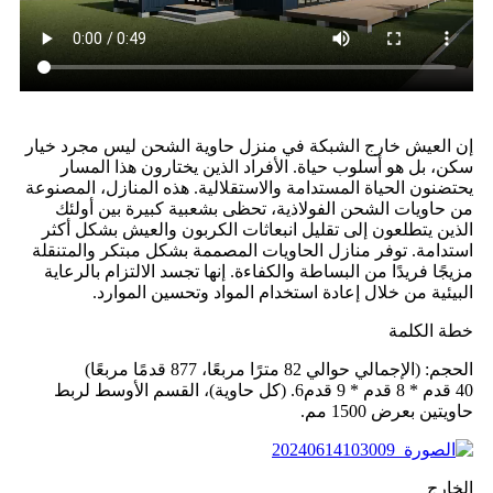
إن العيش خارج الشبكة في منزل حاوية الشحن ليس مجرد خيار
سكن، بل هو أسلوب حياة. الأفراد الذين يختارون هذا المسار
يحتضنون الحياة المستدامة والاستقلالية. هذه المنازل، المصنوعة
من حاويات الشحن الفولاذية، تحظى بشعبية كبيرة بين أولئك
الذين يتطلعون إلى تقليل انبعاثات الكربون والعيش بشكل أكثر
استدامة. توفر منازل الحاويات المصممة بشكل مبتكر والمتنقلة
مزيجًا فريدًا من البساطة والكفاءة. إنها تجسد الالتزام بالرعاية
البيئية من خلال إعادة استخدام المواد وتحسين الموارد.
خطة الكلمة
الحجم: (الإجمالي حوالي 82 مترًا مربعًا، 877 قدمًا مربعًا)
40 قدم * 8 قدم * 9 قدم6. (كل حاوية)، القسم الأوسط لربط
حاويتين بعرض 1500 مم.
الخارج