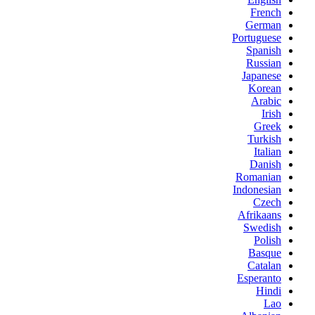
French
German
Portuguese
Spanish
Russian
Japanese
Korean
Arabic
Irish
Greek
Turkish
Italian
Danish
Romanian
Indonesian
Czech
Afrikaans
Swedish
Polish
Basque
Catalan
Esperanto
Hindi
Lao