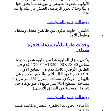
الأولوية للضوء الطبيعي والتهوية، مما يخلق جوًا
دافئًا وجذابًا يعزز الرفاهية. العيش في بيئة واعية
بيئيًا...
رؤية المزيد من المنتجات
>
وحدات طويلة الأمد مذهلة فاخرة
معدلة...
يتكون منزل الحاوية هذا من حاوية شحن جديدة
مقاس 5X40FT +1X20ft ISO. 2X 40 قدم في
الطابق الأرضي، 3x40 قدم في الطابق الأول،
1X20 قدم عموديًا للسلالم. والبعض الآخر مبني
بالهيكل الفولاذي. مساحة المنزل 181 متر مربع +
مساحة السطح 70.4 متر مربع (3 طوابق). داخل
(غرفة المعيشة في الطابق الأرضي)
رؤية المزيد من المنتجات
>