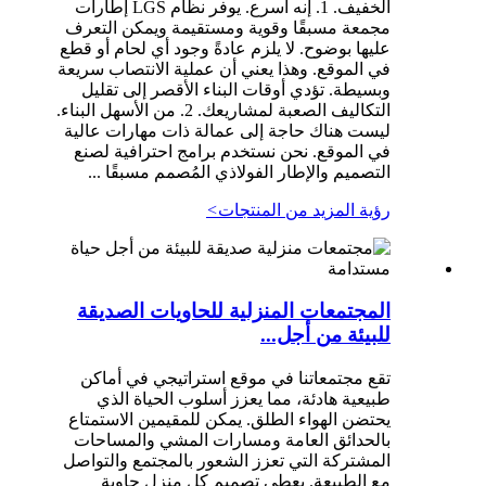
الخفيف. 1. إنه أسرع. يوفر نظام LGS إطارات
مجمعة مسبقًا وقوية ومستقيمة ويمكن التعرف
عليها بوضوح. لا يلزم عادةً وجود أي لحام أو قطع
في الموقع. وهذا يعني أن عملية الانتصاب سريعة
وبسيطة. تؤدي أوقات البناء الأقصر إلى تقليل
التكاليف الصعبة لمشاريعك. 2. من الأسهل البناء.
ليست هناك حاجة إلى عمالة ذات مهارات عالية
في الموقع. نحن نستخدم برامج احترافية لصنع
التصميم والإطار الفولاذي المُصمم مسبقًا ...
رؤية المزيد من المنتجات
>
المجتمعات المنزلية للحاويات الصديقة
للبيئة من أجل...
تقع مجتمعاتنا في موقع استراتيجي في أماكن
طبيعية هادئة، مما يعزز أسلوب الحياة الذي
يحتضن الهواء الطلق. يمكن للمقيمين الاستمتاع
بالحدائق العامة ومسارات المشي والمساحات
المشتركة التي تعزز الشعور بالمجتمع والتواصل
مع الطبيعة. يعطي تصميم كل منزل حاوية