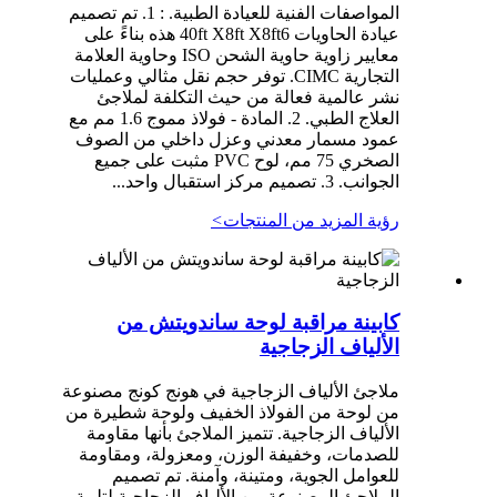
المواصفات الفنية للعيادة الطبية. : 1. تم تصميم
عيادة الحاويات 40ft X8ft X8ft6 هذه بناءً على
معايير زاوية حاوية الشحن ISO وحاوية العلامة
التجارية CIMC. توفر حجم نقل مثالي وعمليات
نشر عالمية فعالة من حيث التكلفة لملاجئ
العلاج الطبي. 2. المادة - فولاذ مموج 1.6 مم مع
عمود مسمار معدني وعزل داخلي من الصوف
الصخري 75 مم، لوح PVC مثبت على جميع
الجوانب. 3. تصميم مركز استقبال واحد...
رؤية المزيد من المنتجات
>
كابينة مراقبة لوحة ساندويتش من
الألياف الزجاجية
ملاجئ الألياف الزجاجية في هونج كونج مصنوعة
من لوحة من الفولاذ الخفيف ولوحة شطيرة من
الألياف الزجاجية. تتميز الملاجئ بأنها مقاومة
للصدمات، وخفيفة الوزن، ومعزولة، ومقاومة
للعوامل الجوية، ومتينة، وآمنة. تم تصميم
الملاجئ المصنوعة من الألياف الزجاجية لتلبية