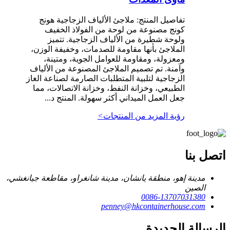
تفاصيل المنتج: ملاجئ الألياف الزجاجية هونج
كونج مصنوعة من لوحة من الفولاذ الخفيف
ولوحة شطيرة من الألياف الزجاجية. تتميز
الملاجئ بأنها مقاومة للصدمات، وخفيفة الوزن،
ومعزولة، ومقاومة للعوامل الجوية، ومتينة،
وآمنة. تم تصميم الملاجئ المصنوعة من الألياف
الزجاجية لتلبية المتطلبات الصارمة لصناعة الغاز
الطبيعي، وخزانة النفط، وخزانة الاتصالات، مما
جعل العمل الميداني أكثر سهولة. المنتج د...
رؤية المزيد من المنتجات
>
اتصل بنا
مدينة إهو، منطقة يانشان، مدينة شانغراو، مقاطعة جيانغشي،
الصين
0086-13707031380
penney@hkcontainerhouse.com
الرسالة الجديدة