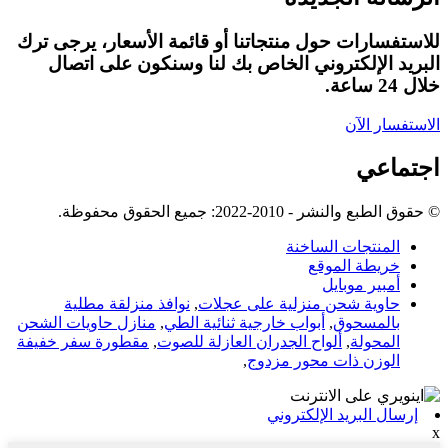
للاستفسارات حول منتجاتنا أو قائمة الأسعار، يرجى ترك
البريد الإلكتروني الخاص بك لنا وسنكون على اتصال
خلال 24 ساعة.
الاستفسار الآن
اجتماعي
© حقوق الطبع والنشر - 2010-2022: جميع الحقوق محفوظة.
المنتجات الساخنة
خريطة الموقع
أمبير موبايل
حاوية شحن منزلية على عجلات
,
نوافذ منزلقة مطلية
بالمسحوق
,
أبواب خارجية ثنائية الطي
,
منازل حاويات الشحن
المحولة
,
ألواح الجدران العازلة للصوت
,
مقطورة سفر خفيفة
الوزن ذات محور مزدوج
,
إرسال البريد الإلكتروني
x