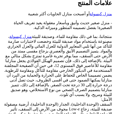
علامات المنتج
منزل كبسولة
أو أصبحت منازل الحاويات أكثر شعبية
- منزل صغير حديث وأنيق وبأسعار معقولة يعيد تعريف الحياة
الصغيرة! بفضل تصميمه المتطور وميزاته الذكية.
منتجاتنا، بما في ذلك مقاومة للماء، وصديقة للبيئة
منزل كبسولة
،
مصنوعة باستخدام مواد صديقة للبيئة وخضعت لاختبارات صارمة
للتأكد من أنها تلبي المعايير الدولية للعزل المائي والعزل الحراري
والمواد. يتميز التصميم الأنيق والعصري بزجاج مقسى ممتد من
الأرض حتى السقف، مما يوفر تجربة غامرة تمتزج بشكل مثالي مع
البيئة. بالإضافة إلى ذلك، فإن تصميم الهيكل الفولاذي يجعل منازلنا
مقاومة للأعاصير فوق المستوى 12، في حين أن الصفيحة المجلفنة
المستخدمة في الديكور الخارجي مقاومة للتآكل ومقاومة للرطوبة.
يضمن تصميمنا الخاص للحفاظ على الحرارة والحماية من البرد أن
منازلنا يمكنها الصمود حتى في أقسى الظروف، حيث تصل أدنى
درجة حرارة إلى 30 درجة تحت الصفر. بالإضافة إلى ذلك، تتميز
منازلنا بتصميم الصرف الصحي من نوع الاستخلاص، وهو صديق
للبيئة ومريح، ولا يسبب أي تلوث.
الأمثل:
السقف (الوحدة الداخلية)، الجدار (الوحدة الداخلية)، أرضية مصقولة
صديقة للبيئة، زجاج Low-e مجوف من الأرض إلى السقف، تأثير
الإضاءة الداخلية، تأثير الإضاءة الخارجية، ستارة (ستارة كهربائية)،